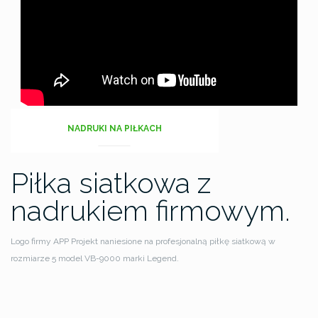
NADRUKI NA PIŁKACH
Piłka siatkowa z
nadrukiem firmowym.
Logo firmy APP Projekt naniesione na profesjonalną piłkę siatkową w
rozmiarze 5 model VB-9000 marki Legend.