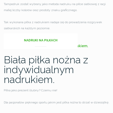
Tampodruk został wybrany jako metoda nadruku na piłce siatkowej z racji
małej liczby kolorów oraz prostoty znaku graficznego.
Tak wykonana piłka z nadrukiem nadaje się do prowadzenia rozgrywek
siatkarskich na każdym poziomie.
NADRUKI NA PIŁKACH
Biała piłka nożna z
indywidualnym
nadrukiem.
Piłka jako prezent ślubny? Czemu nie!
Dla pasjonatów pięknego sportu jakim jest piłka nożna to strzał w dziesiątkę.