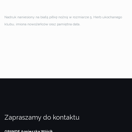
Nadruk naniesiony na białą piłkę nożną w rozmiarze 5. Herb ukochanego
klubu, imiona nowożeńców oraz pamiętna data.
Zapraszamy do kontaktu
GRANDE Agnieszka Wójcik