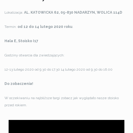
Lokalizacja:
AL. KATOWICKA 62, 05-830 NADARZYN, WOLICA 114D
Termin:
od 12 do 14 lutego 2020 roku
.
Hala E, Stoisko I17
Godziny otwarcia dla zwiedzających:
12-13 lutego 2020 od 9.30 do 17.30
14 lutego 2020 od 9.30 do 16.00
Do zobaczenia!
W oczekiwaniu na najbliższe targi zobacz jak wyglądało nasze stoisko
przed rokiem.